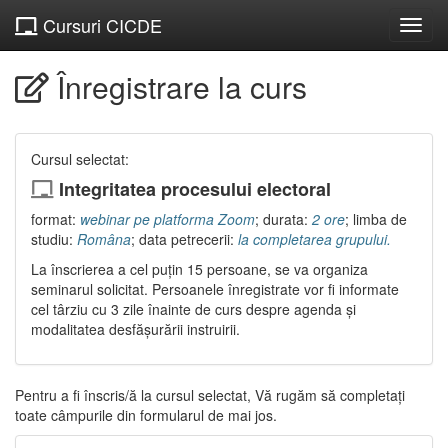
Cursuri CICDE
Înregistrare la curs
Cursul selectat:
Integritatea procesului electoral
format:
webinar pe platforma Zoom
;
durata:
2 ore
;
limba de
studiu:
Româna
;
data petrecerii:
la completarea grupului.
La înscrierea a cel puțin 15 persoane, se va organiza
seminarul solicitat. Persoanele înregistrate vor fi informate
cel târziu cu 3 zile înainte de curs despre agenda și
modalitatea desfășurării instruirii.
Pentru a fi înscris/ă la cursul selectat, Vă rugăm să completați
toate câmpurile din formularul de mai jos.